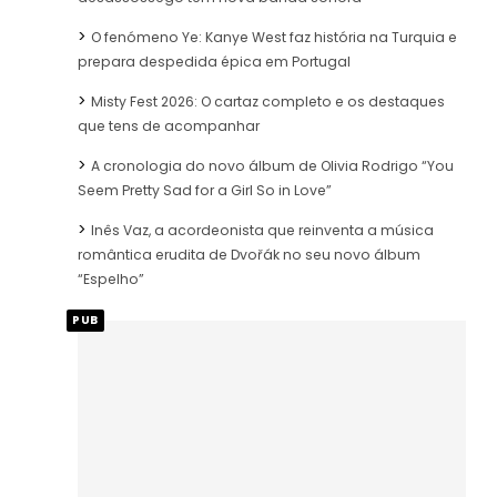
O fenómeno Ye: Kanye West faz história na Turquia e
prepara despedida épica em Portugal
Misty Fest 2026: O cartaz completo e os destaques
que tens de acompanhar
A cronologia do novo álbum de Olivia Rodrigo “You
Seem Pretty Sad for a Girl So in Love”
Inês Vaz, a acordeonista que reinventa a música
romântica erudita de Dvořák no seu novo álbum
“Espelho”
PUB