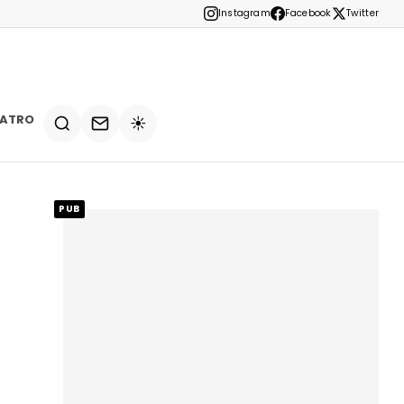
Instagram
Facebook
Twitter
EATRO
☀️
PUB