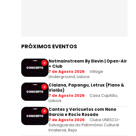
PRÓXIMOS EVENTOS
Notmainstream By Elevin | Open-Air
C
+ Club
7 de Agosto 2026
Village
Underground, Lisboa
Claiana, Papangu, Letrux (Piano &
C
Violão)
7 de Agosto 2026
Casa Capitão,
Lisboa
Cantes y Vericuetos com Nono
C
Garcia e Rocío Rosado
7 de Agosto 2026
Clube UNESCO-
Salvaguarda do Património Cultural
Imaterial, Beja