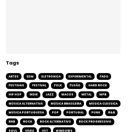
Tags
ARTES
EDM
ELETRONICA
EXPERIMENTAL
FADO
FESTIVAIS
FESTIVAL
FOLK
FUSÃO
HARD ROCK
HIP HOP
INDIE
JAZZ
MACOS
METAL
MPB
MÚSICA ALTERNATIVA
MÚSICA BRASILEIRA
MÚSICA CLÁSSICA
MÚSICA PORTUGUESA
POP
PORTUGAL
PUNK
R&B
RNB
ROCK
ROCK ALTERNATIVO
ROCK PROGRESSIVO
SOUL
VISEU
VST
WINDOWS