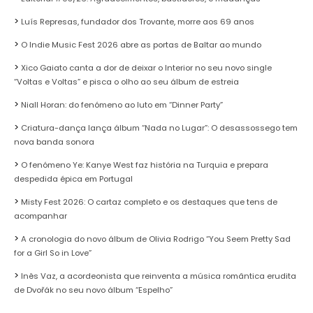
Luís Represas, fundador dos Trovante, morre aos 69 anos
O Indie Music Fest 2026 abre as portas de Baltar ao mundo
Xico Gaiato canta a dor de deixar o Interior no seu novo single
“Voltas e Voltas” e pisca o olho ao seu álbum de estreia
Niall Horan: do fenómeno ao luto em “Dinner Party”
Criatura-dança lança álbum “Nada no Lugar”: O desassossego tem
nova banda sonora
O fenómeno Ye: Kanye West faz história na Turquia e prepara
despedida épica em Portugal
Misty Fest 2026: O cartaz completo e os destaques que tens de
acompanhar
A cronologia do novo álbum de Olivia Rodrigo “You Seem Pretty Sad
for a Girl So in Love”
Inês Vaz, a acordeonista que reinventa a música romântica erudita
de Dvořák no seu novo álbum “Espelho”