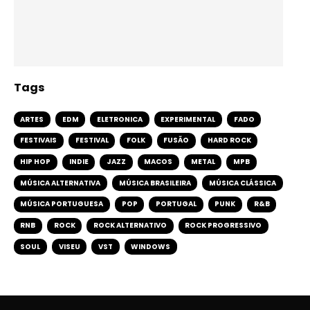
Tags
ARTES
EDM
ELETRONICA
EXPERIMENTAL
FADO
FESTIVAIS
FESTIVAL
FOLK
FUSÃO
HARD ROCK
HIP HOP
INDIE
JAZZ
MACOS
METAL
MPB
MÚSICA ALTERNATIVA
MÚSICA BRASILEIRA
MÚSICA CLÁSSICA
MÚSICA PORTUGUESA
POP
PORTUGAL
PUNK
R&B
RNB
ROCK
ROCK ALTERNATIVO
ROCK PROGRESSIVO
SOUL
VISEU
VST
WINDOWS