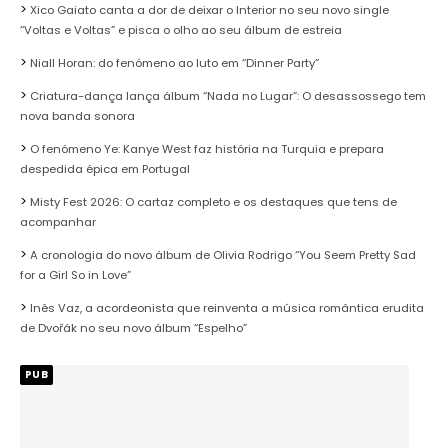
Xico Gaiato canta a dor de deixar o Interior no seu novo single
“Voltas e Voltas” e pisca o olho ao seu álbum de estreia
Niall Horan: do fenómeno ao luto em “Dinner Party”
Criatura-dança lança álbum “Nada no Lugar”: O desassossego tem
nova banda sonora
O fenómeno Ye: Kanye West faz história na Turquia e prepara
despedida épica em Portugal
Misty Fest 2026: O cartaz completo e os destaques que tens de
acompanhar
A cronologia do novo álbum de Olivia Rodrigo “You Seem Pretty Sad
for a Girl So in Love”
Inês Vaz, a acordeonista que reinventa a música romântica erudita
de Dvořák no seu novo álbum “Espelho”
PUB