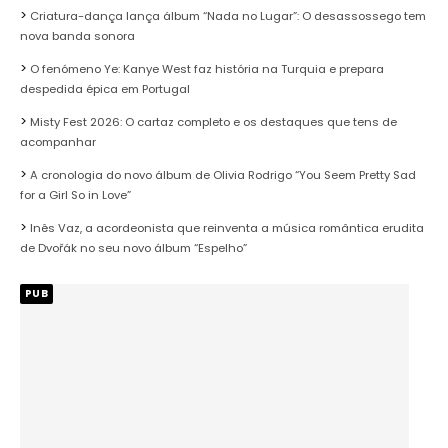
Criatura-dança lança álbum “Nada no Lugar”: O desassossego tem
nova banda sonora
O fenómeno Ye: Kanye West faz história na Turquia e prepara
despedida épica em Portugal
Misty Fest 2026: O cartaz completo e os destaques que tens de
acompanhar
A cronologia do novo álbum de Olivia Rodrigo “You Seem Pretty Sad
for a Girl So in Love”
Inês Vaz, a acordeonista que reinventa a música romântica erudita
de Dvořák no seu novo álbum “Espelho”
PUB