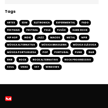
Tags
ARTES
EDM
ELETRONICA
EXPERIMENTAL
FADO
FESTIVAIS
FESTIVAL
FOLK
FUSÃO
HARD ROCK
HIP HOP
INDIE
JAZZ
MACOS
METAL
MPB
MÚSICA ALTERNATIVA
MÚSICA BRASILEIRA
MÚSICA CLÁSSICA
MÚSICA PORTUGUESA
POP
PORTUGAL
PUNK
R&B
RNB
ROCK
ROCK ALTERNATIVO
ROCK PROGRESSIVO
SOUL
VISEU
VST
WINDOWS