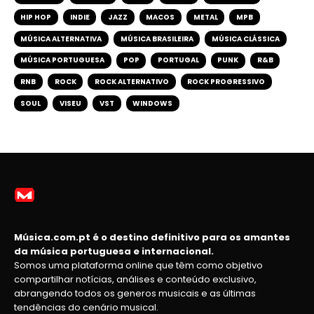
HIP HOP
INDIE
JAZZ
MACOS
METAL
MPB
MÚSICA ALTERNATIVA
MÚSICA BRASILEIRA
MÚSICA CLÁSSICA
MÚSICA PORTUGUESA
POP
PORTUGAL
PUNK
R&B
RNB
ROCK
ROCK ALTERNATIVO
ROCK PROGRESSIVO
SOUL
VISEU
VST
WINDOWS
Música.com.pt é o destino definitivo para os amantes
da música portuguesa e internacional.
Somos uma plataforma online que têm como objetivo
compartilhar notícias, análises e conteúdo exclusivo,
abrangendo todos os generos musicais e as últimas
tendências do cenário musical.