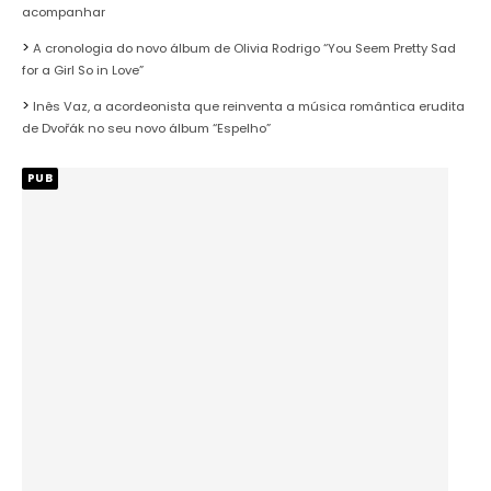
acompanhar
A cronologia do novo álbum de Olivia Rodrigo “You Seem Pretty Sad
for a Girl So in Love”
Inês Vaz, a acordeonista que reinventa a música romântica erudita
de Dvořák no seu novo álbum “Espelho”
PUB